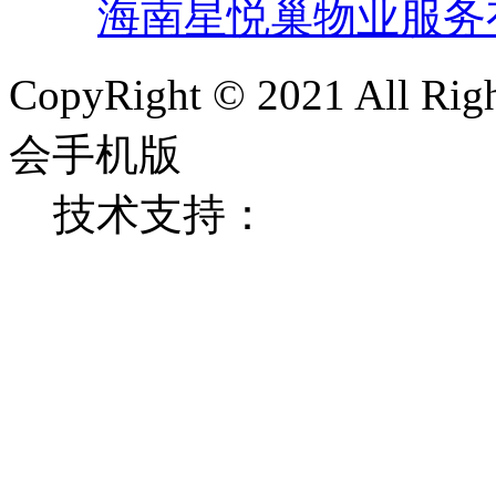
海南星悦巢物业服务
CopyRight © 2021 All
会手机版
技术支持：